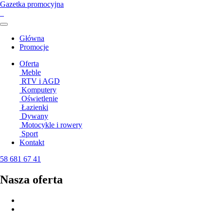
Gazetka promocyjna
Główna
Promocje
Oferta
Meble
RTV i AGD
Komputery
Oświetlenie
Łazienki
Dywany
Motocykle i rowery
Sport
Kontakt
58 681 67 41
Nasza
oferta