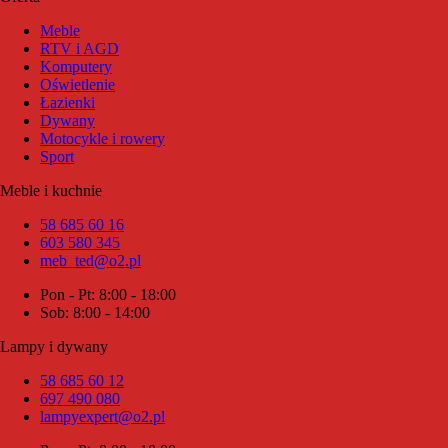
Meble
RTV i AGD
Komputery
Oświetlenie
Łazienki
Dywany
Motocykle i rowery
Sport
Meble i kuchnie
58 685 60 16
603 580 345
meb_ted@o2.pl
Pon - Pt: 8:00 - 18:00
Sob: 8:00 - 14:00
Lampy i dywany
58 685 60 12
697 490 080
lampyexpert@o2.pl